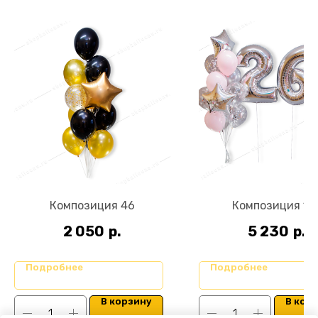
Композиция 46
Композиция 10
2 050
р.
5 230
р.
Подробнее
Подробнее
В корзину
В кор