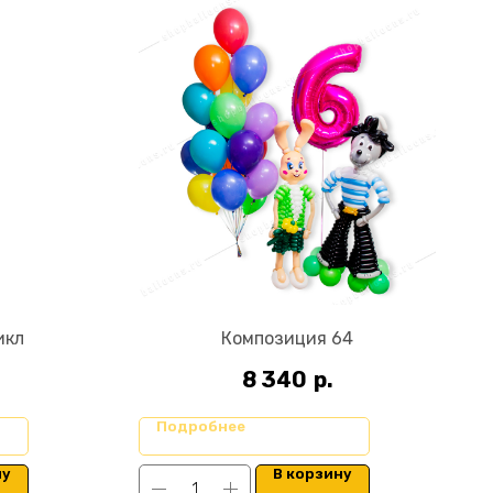
икл
Композиция 64
8 340
р.
Подробнее
ну
В корзину